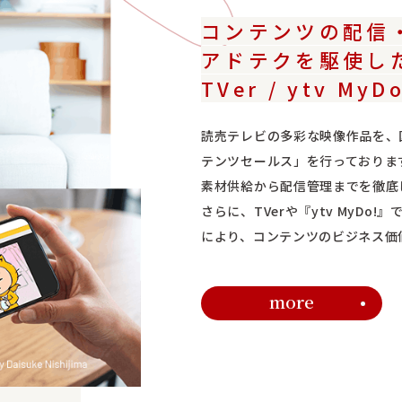
コンテンツの配信
アドテクを駆使し
TVer / ytv My
読売テレビの多彩な映像作品を、
テンツセールス」を行っておりま
素材供給から配信管理までを徹底
さらに、TVerや『ytv MyD
により、コンテンツのビジネス価
more