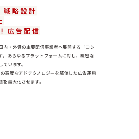
・戦略設計
た
Do! 広告配信
国内・外資の主要配信事業者へ展開する「コン
す。あらゆるプラットフォームに対し、緻密な
しています。
o!』での高度なアドテクノロジーを駆使した広告運用
値を最大化させます。