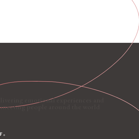
ら
livering emotional experiences and
nnecting people around the world
す。