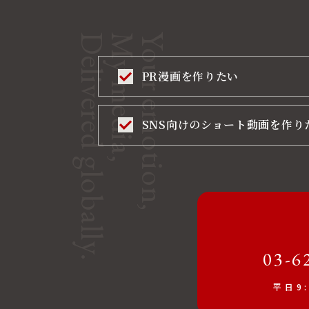
Delivered globally.
My media,
Your emotion,
PR漫画を作りたい
SNS向けのショート動画を作り
03-6
平日9: