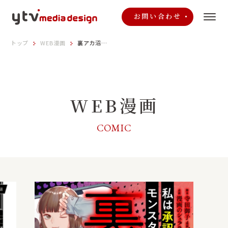
お問い合わせ
トップ
WEB漫画
裏アカ沼
私は承認欲求モンスター
「#裏アカ女子」「#裏アカ教師」
WEB漫画
COMIC