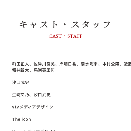
キャスト・スタッフ
CAST・STAFF
ト
和田正人、佐津川愛美、岸明日香、清水海李、中村公隆、近
堀井新太、馬渕英里何
汐口武史
生﨑文乃、汐口武史
作
ytvメディアデザイン
力
The icon