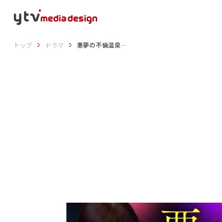
トップ
ドラマ
悪夢の不倫温泉
—監視対象はあなたです—