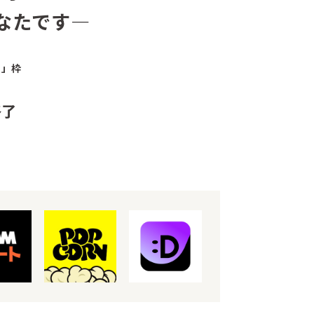
なたです—
ラ」枠
終了