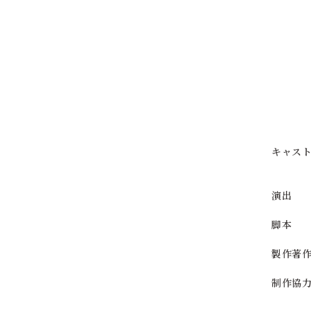
キャス
演出
脚本
製作著
制作協